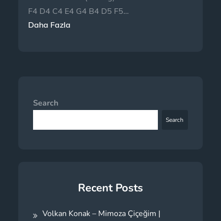
F4 D4 C4 E4 G4 B4 D5 F5…
Daha Fazla
Search
Search
Recent Posts
Volkan Konak – Mimoza Çiçeğim |