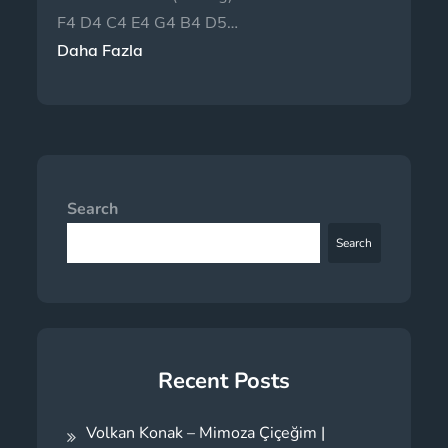
F4 D4 C4 E4 G4 B4 D5…
Daha Fazla
Search
Search
Recent Posts
Volkan Konak – Mimoza Çiçeğim |