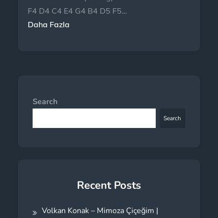
F4 D4 C4 E4 G4 B4 D5 F5…
Daha Fazla
Search
Search
Recent Posts
Volkan Konak – Mimoza Çiçeğim |