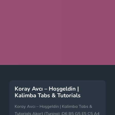
Koray Avcı – Hoşgeldin |
Kalimba Tabs & Tutorials
Koray Avcı – Hoşgeldin | Kalimba Tabs &
Tutorials Akort (Tuning) :D6 B5 G5 E5 C5 A4