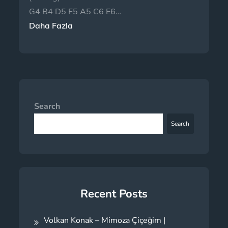
G4 B4 D5 F5 A5 C6 E6…
Daha Fazla
Search
Search
Recent Posts
Volkan Konak – Mimoza Çiçeğim |